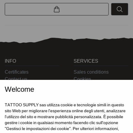
INFO
SERVICES
Certificates
Sales conditions
Contact us
Cookies
Privacy
Welcome
Returns
Delivering
TATTOO SUPPLY sas utilizza cookie e tecnologie simili in questo
sito Web per migliorare l'esperienza online degli utenti, analizzare
l'utilizzo del sito e mostrare pubblicità personalizzata. È possibile
CONTACT US
gestire i cookie in qualsiasi momento facendo clic sull'opzione
USER
"Gestisci le impostazioni dei cookie". Per ulteriori informazioni,