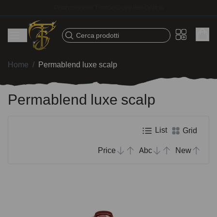
Fast shipping – Products selected for tattoo artists
Cerca prodotti
Home
/
Permablend luxe scalp
Permablend luxe scalp
List
Grid
Price
Abc
New