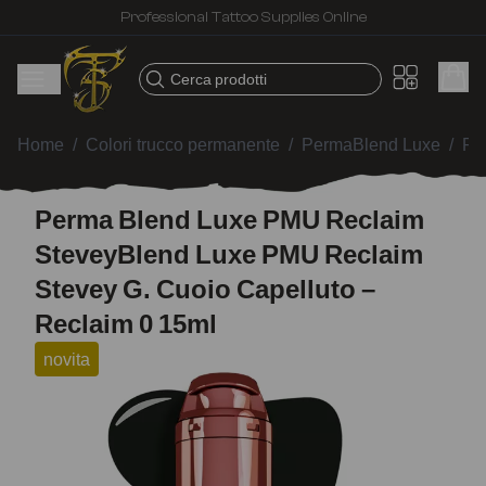
Professional Tattoo Supplies Online
Cerca prodotti
Home
/
Colori trucco permanente
/
PermaBlend Luxe
/
Pe
Perma Blend Luxe PMU Reclaim
SteveyBlend Luxe PMU Reclaim
Stevey G. Cuoio Capelluto –
Reclaim 0 15ml
novita