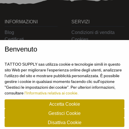
INFORMAZIONI
SERVIZI
Blog
Condizioni di vendita
Certificati
Cookies
Contatti
Privacy
Benvenuto
Resi
Spedizioni
TATTOO SUPPLY sas utilizza cookie e tecnologie simili in questo
sito Web per migliorare l'esperienza online degli utenti, analizzare
l'utilizzo del sito e mostrare pubblicità personalizzata. È possibile
CONTATTACI
gestire i cookie in qualsiasi momento facendo clic sull'opzione
UTENTE
"Gestisci le impostazioni dei cookie". Per ulteriori informazioni,
Login
consultare
l'Informativa relativa ai cookie.
Registrati
Accetta Cookie
Gestisci Cookie
TATTOO SUPPLY s.a.s. - P.zza Carletti 3c/1 10034 - Chivasso (TO) - Italy -
Disattiva Cookie
tel: 0119101326 - P.Iva/cf: 09963530010