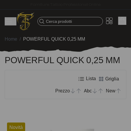
Spedizione veloce – Prodotti selezionati per tatuatori
Cerca prodotti
Home
/
POWERFUL QUICK 0,25 MM
POWERFUL QUICK 0,25 MM
Lista
Griglia
Prezzo
Abc
New
Novità