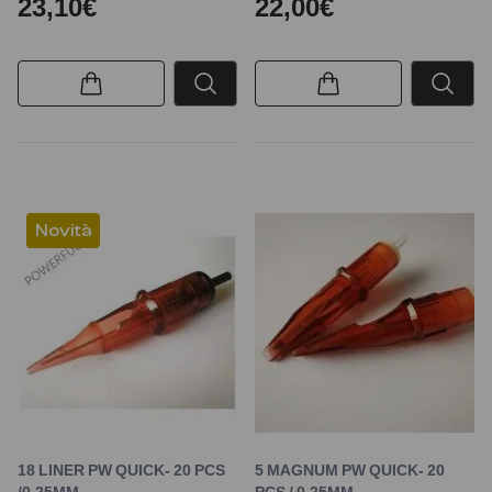
23,10€
22,00€
Novità
18 LINER PW QUICK- 20 PCS
5 MAGNUM PW QUICK- 20
/0,25MM
PCS / 0,25MM