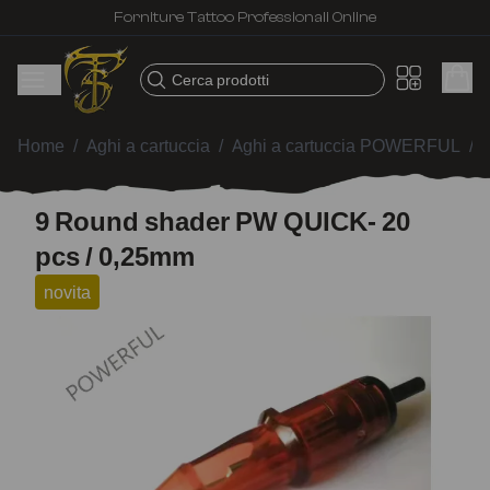
Forniture Tattoo Professionali Online
Cerca prodotti
Home
/
Aghi a cartuccia
/
Aghi a cartuccia POWERFUL
/
9 Round shader PW QUICK- 20
pcs / 0,25mm
novita