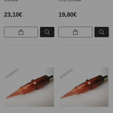
23,10€
19,80€