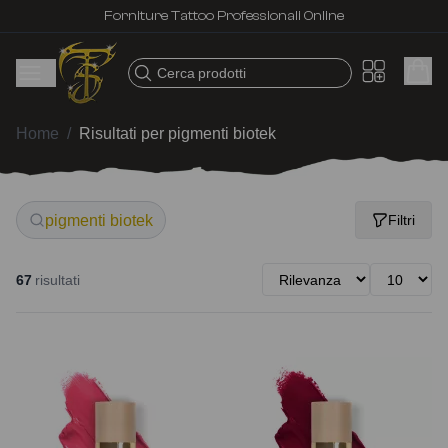
Forniture Tattoo Professionali Online
Cerca prodotti
Home
/
Risultati per pigmenti biotek
pigmenti biotek
Filtri
67
risultati