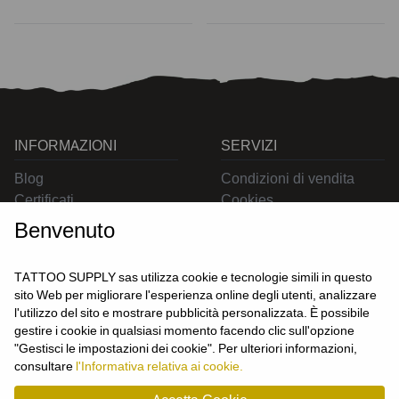
INFORMAZIONI
SERVIZI
Blog
Condizioni di vendita
Certificati
Cookies
Contatti
Privacy
Benvenuto
Resi
Spedizioni
TATTOO SUPPLY sas utilizza cookie e tecnologie simili in questo
sito Web per migliorare l'esperienza online degli utenti, analizzare
l'utilizzo del sito e mostrare pubblicità personalizzata. È possibile
CONTATTACI
gestire i cookie in qualsiasi momento facendo clic sull'opzione
UTENTE
"Gestisci le impostazioni dei cookie". Per ulteriori informazioni,
Login
consultare
l'Informativa relativa ai cookie.
Registrati