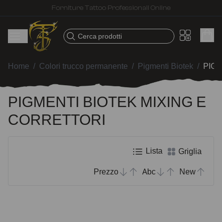
Spedizione veloce – Prodotti selezionati per tatuatori
Cerca prodotti
Home
/
Colori trucco permanente
/
Pigmenti Biotek
/
PIGM
PIGMENTI BIOTEK MIXING E
CORRETTORI
Lista
Griglia
Prezzo
Abc
New