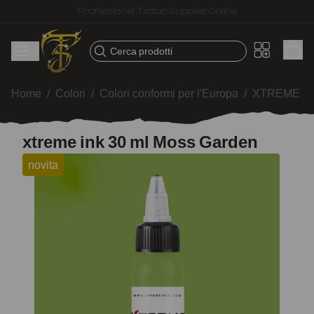
Fast shipping – Products selected for tattoo artists
Cerca prodotti
Home
/
Colori
/
Colori conformi per l'Europa
/
XTREME I
xtreme ink 30 ml Moss Garden
novita