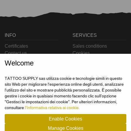
INFO
SERVICES
Certificates
Sales conditions
Contact us
Cookies
Privacy
Welcome
Returns
Delivering
TATTOO SUPPLY sas utilizza cookie e tecnologie simili in questo
sito Web per migliorare l'esperienza online degli utenti, analizzare
l'utilizzo del sito e mostrare pubblicità personalizzata. È possibile
CONTACT US
gestire i cookie in qualsiasi momento facendo clic sull'opzione
USER
"Gestisci le impostazioni dei cookie". Per ulteriori informazioni,
Login
consultare
l'Informativa relativa ai cookie.
Join us
Enable Cookies
Manage Cookies