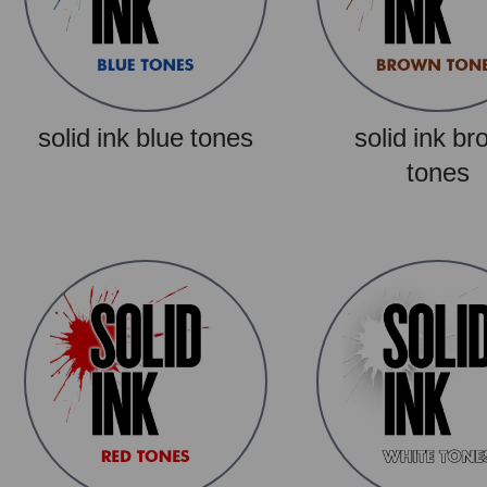
solid ink blue tones
solid ink b
tones