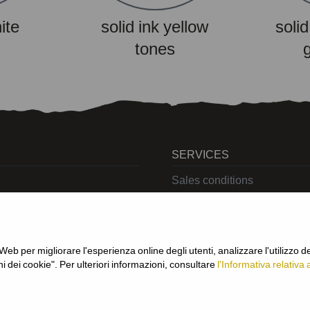
ite
solid ink yellow
solid
tones
SERVICES
Sales conditions
Cookies
Privacy
Returns
Delivering
 per migliorare l'esperienza online degli utenti, analizzare l'utilizzo del
i dei cookie". Per ulteriori informazioni, consultare
l'Informativa relativa 
.a.s. - P.zza Carletti 3c/1 10034 - Chivasso (TO) - Italy - tel: 0119101326 - P.Iva