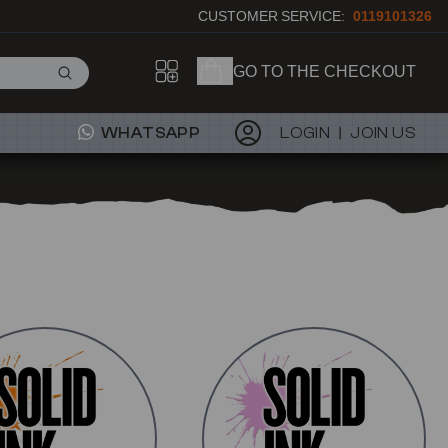
CUSTOMER SERVICE:
0119101326
GO TO THE CHECKOUT
WHATSAPP
LOGIN
JOIN US