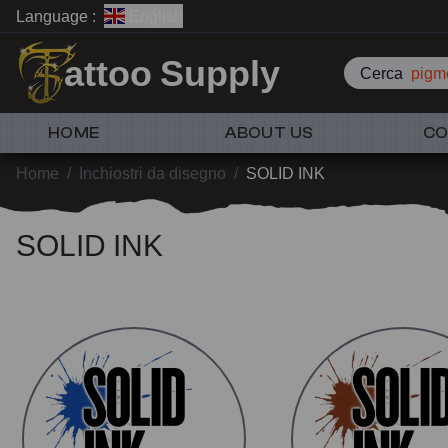
Language :
English
attoo Supply
Cerca
pigme
HOME
ABOUT US
CO
Home
/
Inchiostri da disegno
/
SOLID INK
SOLID INK