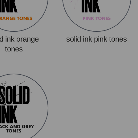
id ink orange
solid ink pink tones
tones