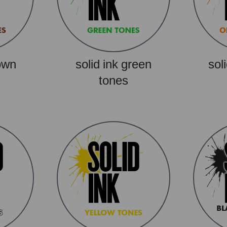
rown
solid ink green
sol
tones