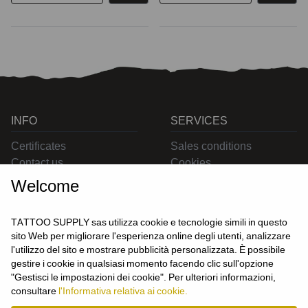
INFO
SERVICES
Certificates
Sales conditions
Contact us
Cookies
Privacy
Welcome
Returns
Delivering
TATTOO SUPPLY sas utilizza cookie e tecnologie simili in questo
sito Web per migliorare l'esperienza online degli utenti, analizzare
l'utilizzo del sito e mostrare pubblicità personalizzata. È possibile
gestire i cookie in qualsiasi momento facendo clic sull'opzione
CONTACT US
USER
"Gestisci le impostazioni dei cookie". Per ulteriori informazioni,
Login
consultare
l'Informativa relativa ai cookie.
Join us