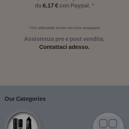
da
6,17 €
con Paypal. *
* Ora utilizzabile anche con carte prepagate.
Assistenza pre e post vendita.
Contattaci adesso.
Our Categories