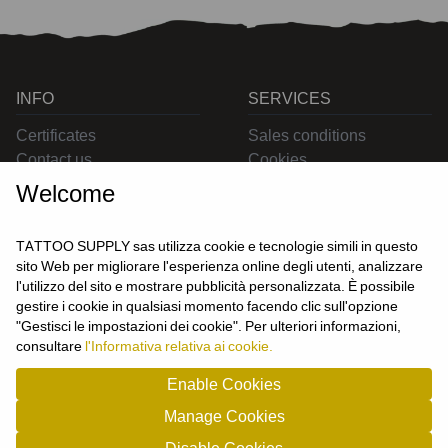
INFO
SERVICES
Certificates
Sales conditions
Contact us
Cookies
Privacy
Welcome
Returns
Delivering
TATTOO SUPPLY sas utilizza cookie e tecnologie simili in questo
sito Web per migliorare l'esperienza online degli utenti, analizzare
l'utilizzo del sito e mostrare pubblicità personalizzata. È possibile
CONTACT US
gestire i cookie in qualsiasi momento facendo clic sull'opzione
USER
"Gestisci le impostazioni dei cookie". Per ulteriori informazioni,
Login
consultare
l'Informativa relativa ai cookie.
Join us
Enable Cookies
Manage Cookies
TATTOO SUPPLY s.a.s. - P.zza Carletti 3c/1 10034 - Chivasso (TO) - Italy -