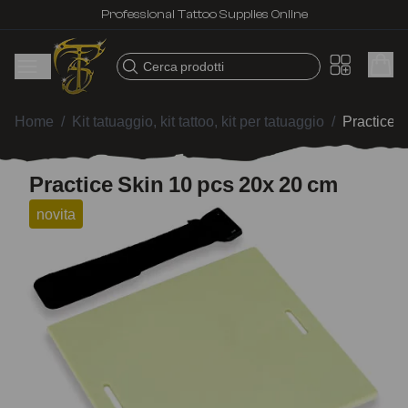
Professional Tattoo Supplies Online
Cerca prodotti
Home
/
Kit tatuaggio, kit tattoo, kit per tatuaggio
/
Practice 
Practice Skin 10 pcs 20x 20 cm
novita