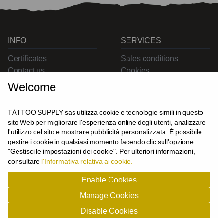
INFO
SERVICES
Certificates
Sales conditions
Contact us
Cookies
Privacy
Welcome
Returns
Delivering
TATTOO SUPPLY sas utilizza cookie e tecnologie simili in questo
sito Web per migliorare l'esperienza online degli utenti, analizzare
l'utilizzo del sito e mostrare pubblicità personalizzata. È possibile
CONTACT US
gestire i cookie in qualsiasi momento facendo clic sull'opzione
USER
"Gestisci le impostazioni dei cookie". Per ulteriori informazioni,
Login
consultare
l'Informativa relativa ai cookie.
Join us
Enable Cookies
Manage Cookies
TATTOO SUPPLY s.a.s. - P.zza Carletti 3c/1 10034 - Chivasso (TO) - Italy -
Disable Cookies
tel: 0119101326 - P.Iva/cf: 09963530010