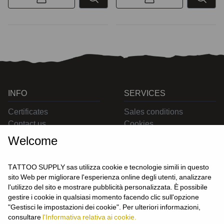
INFO
SERVICES
Certificates
Sales conditions
Contact us
Cookies
Privacy
Welcome
Returns
Delivering
TATTOO SUPPLY sas utilizza cookie e tecnologie simili in questo
sito Web per migliorare l'esperienza online degli utenti, analizzare
l'utilizzo del sito e mostrare pubblicità personalizzata. È possibile
CONTACT US
gestire i cookie in qualsiasi momento facendo clic sull'opzione
USER
"Gestisci le impostazioni dei cookie". Per ulteriori informazioni,
Login
consultare
l'Informativa relativa ai cookie.