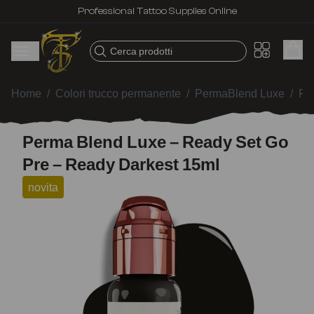
Professional Tattoo Supplies Online
Cerca prodotti
Home
/
Colori trucco permanente
/
PermaBlend Luxe
/
Pe
Perma Blend Luxe – Ready Set Go
Pre – Ready Darkest 15ml
novita