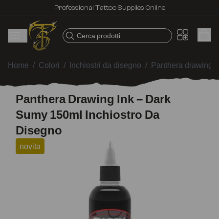
Professional Tattoo Supplies Online
Cerca prodotti
Home
/
Colori
/
Inchiostri da disegno
/
Panthera drawing i
Panthera Drawing Ink – Dark
Sumy 150ml Inchiostro Da
Disegno
novita