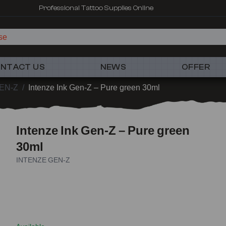
Professional Tattoo Supplies Online
se
NTACT US
NEWS
OFFER
EN-Z
/
Intenze Ink Gen-Z – Pure green 30ml
Intenze Ink Gen-Z – Pure green
30ml
INTENZE GEN-Z