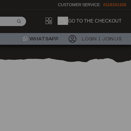
CUSTOMER SERVICE:
0119101326
GO TO THE CHECKOUT
WHATSAPP
LOGIN
JOIN US