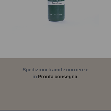
Spedizioni tramite corriere e
in
Pronta consegna.