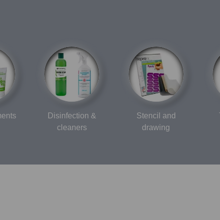
ments
Disinfection &
Stencil and
cleaners
drawing