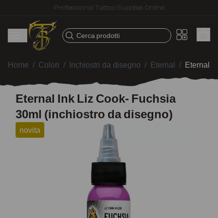
Fast shipping – Products selected for tattoo artists
Cerca prodotti
Home
/
Colori
/
Inchiostri da disegno
/
Eternal
/
Eternal I
Eternal Ink Liz Cook- Fuchsia
30ml (inchiostro da disegno)
novita