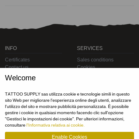
INFO
SERVICES
Certificates
Sales conditions
Contact us
Cookies
Privacy
Welcome
Returns
Delivering
TATTOO SUPPLY sas utilizza cookie e tecnologie simili in questo
sito Web per migliorare l'esperienza online degli utenti, analizzare
l'utilizzo del sito e mostrare pubblicità personalizzata. È possibile
CONTACT US
gestire i cookie in qualsiasi momento facendo clic sull'opzione
USER
"Gestisci le impostazioni dei cookie". Per ulteriori informazioni,
Login
consultare
l'Informativa relativa ai cookie.
Join us
Enable Cookies