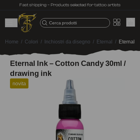
Fast shipping – Products selected for tattoo artists
Cerca prodotti
Home
/
Colori
/
Inchiostri da disegno
/
Eternal
/
Eternal I
Eternal Ink – Cotton Candy 30ml /
drawing ink
novita