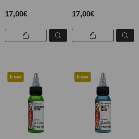
17,00€
17,00€
New
New