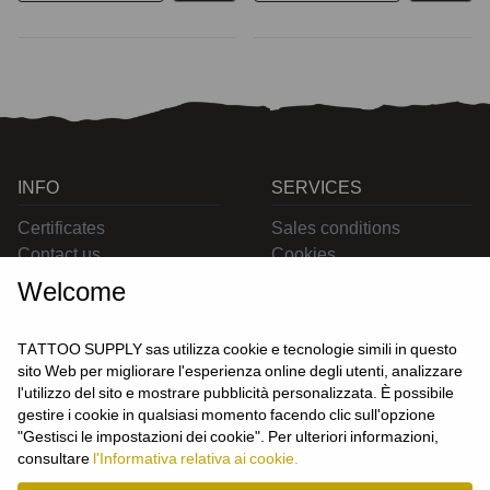
INFO
SERVICES
Certificates
Sales conditions
Contact us
Cookies
Privacy
Welcome
Returns
Delivering
TATTOO SUPPLY sas utilizza cookie e tecnologie simili in questo
sito Web per migliorare l'esperienza online degli utenti, analizzare
l'utilizzo del sito e mostrare pubblicità personalizzata. È possibile
CONTACT US
gestire i cookie in qualsiasi momento facendo clic sull'opzione
USER
"Gestisci le impostazioni dei cookie". Per ulteriori informazioni,
Login
consultare
l'Informativa relativa ai cookie.
Join us