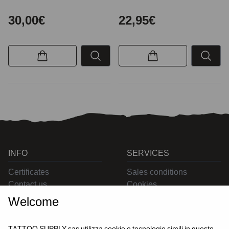
30,00€
22,95€
INFO
SERVICES
Certificates
Sales conditions
Contact us
Cookies
Privacy
Welcome
Returns
Delivering
TATTOO SUPPLY sas utilizza cookie e tecnologie simili in questo