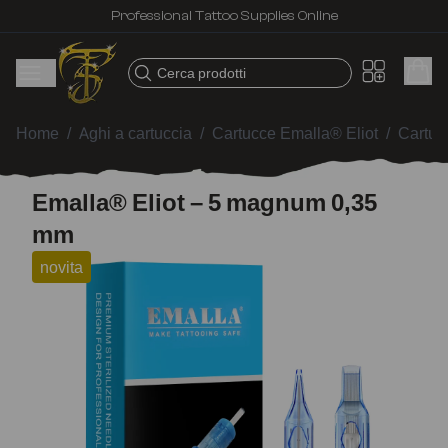
Professional Tattoo Supplies Online
Cerca prodotti
Home
/
Aghi a cartuccia
/
Cartucce Emalla® Eliot
/
Cartuc
Emalla® Eliot – 5 magnum 0,35
mm
novita