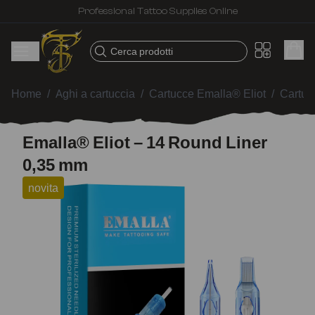
Fast shipping – Products selected for tattoo artists
Cerca prodotti
Home
/
Aghi a cartuccia
/
Cartucce Emalla® Eliot
/
Cartuc
Emalla® Eliot – 14 Round Liner
0,35 mm
novita