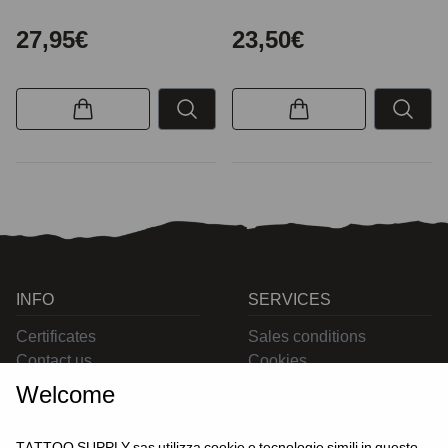
27,95€
23,50€
INFO
SERVICES
Certificates
Sales conditions
Contact us
Cookies
Privacy
Welcome
Returns
Delivering
TATTOO SUPPLY sas utilizza cookie e tecnologie simili in questo