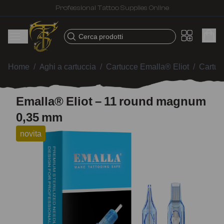
Fast shipping – Products selected for tattoo artists
Cerca prodotti
Home
/
Aghi a cartuccia
/
Cartucce Emalla® Eliot
/
Cartuc
Emalla® Eliot – 11 round magnum
0,35 mm
novita