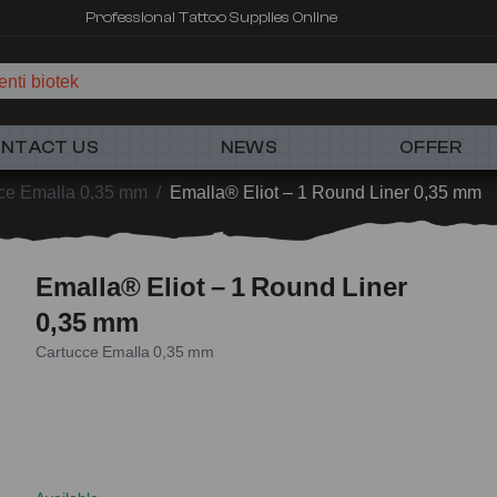
Professional Tattoo Supplies Online
nti biotek
NTACT US
NEWS
OFFER
ce Emalla 0,35 mm
/
Emalla® Eliot – 1 Round Liner 0,35 mm
Emalla® Eliot – 1 Round Liner
0,35 mm
Cartucce Emalla 0,35 mm