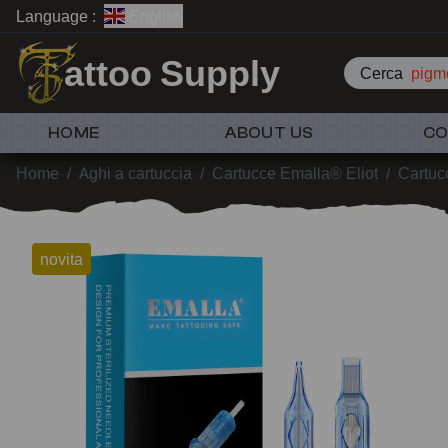
Language :
English
attoo Supply
Cerca
pigme
HOME
ABOUT US
CO
Home
/
Aghi a cartuccia
/
Cartucce Emalla® Eliot
/
Cartuc
novita