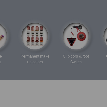
ge
Permanent make
Clip cord & foot
s
up colors
Switch