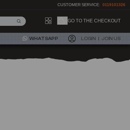
CUSTOMER SERVICE:
0119101326
GO TO THE CHECKOUT
WHATSAPP
LOGIN
JOIN US