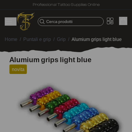
Fast shipping – Products selected for tattoo artists
Cerca prodotti
Home
/
Puntali e grip
/
Grip
/
Alumium grips light blue
Alumium grips light blue
novita