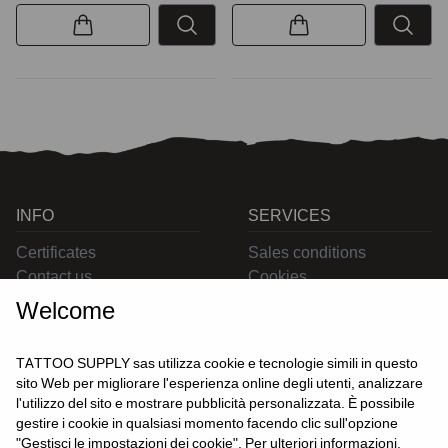
INFO
SERVICES
Certificates
Sales conditions
Contact us
Cookies
Privacy
Welcome
Returns
Delivering
TATTOO SUPPLY sas utilizza cookie e tecnologie simili in questo
sito Web per migliorare l'esperienza online degli utenti, analizzare
l'utilizzo del sito e mostrare pubblicità personalizzata. È possibile
CONTACT US
gestire i cookie in qualsiasi momento facendo clic sull'opzione
USER
"Gestisci le impostazioni dei cookie". Per ulteriori informazioni,