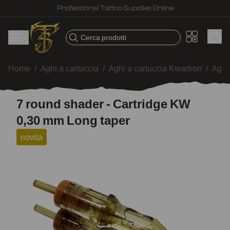
Professional Tattoo Supplies Online
Cerca prodotti
Home
/
Aghi a cartuccia
/
Aghi a cartuccia Kwadron
/
Aghi
7 round shader - Cartridge KW
0,30 mm Long taper
novita