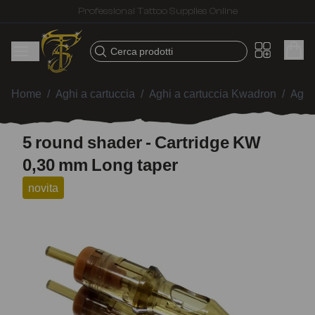
Fast shipping – Products selected for tattoo artists
Cerca prodotti
Home
/
Aghi a cartuccia
/
Aghi a cartuccia Kwadron
/
Aghi
5 round shader - Cartridge KW
0,30 mm Long taper
novita