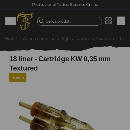
Professional Tattoo Supplies Online
Cerca prodotti
Home
/
Aghi a cartuccia
/
Aghi a cartuccia Kwadron
/
Cart
18 liner - Cartridge KW 0,35 mm
Textured
novita