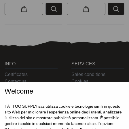
INFO
SERVICES
Certificates
Sales conditions
Contact us
Cookies
Privacy
Welcome
Returns
Delivering
TATTOO SUPPLY sas utilizza cookie e tecnologie simili in questo
sito Web per migliorare l'esperienza online degli utenti, analizzare
l'utilizzo del sito e mostrare pubblicità personalizzata. È possibile
CONTACT US
gestire i cookie in qualsiasi momento facendo clic sull'opzione
USER