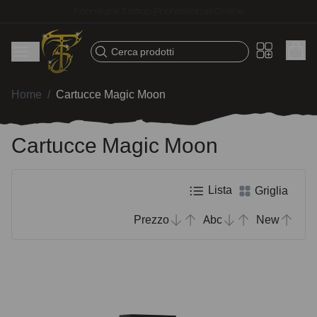
Spedizione veloce – Prodotti selezionati per tatuatori
Cerca prodotti
Home
/
Cartucce Magic Moon
Cartucce Magic Moon
Lista
Griglia
Prezzo
Abc
New