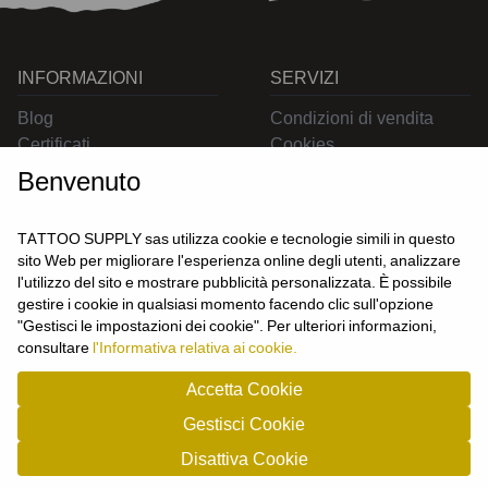
INFORMAZIONI
SERVIZI
Blog
Condizioni di vendita
Certificati
Cookies
Contatti
Privacy
Benvenuto
Resi
Spedizioni
TATTOO SUPPLY sas utilizza cookie e tecnologie simili in questo
sito Web per migliorare l'esperienza online degli utenti, analizzare
l'utilizzo del sito e mostrare pubblicità personalizzata. È possibile
CONTATTACI
gestire i cookie in qualsiasi momento facendo clic sull'opzione
UTENTE
"Gestisci le impostazioni dei cookie". Per ulteriori informazioni,
Login
consultare
l'Informativa relativa ai cookie.
Registrati
Accetta Cookie
Gestisci Cookie
TATTOO SUPPLY s.a.s. - P.zza Carletti 3c/1 10034 - Chivasso (TO) - Italy -
Disattiva Cookie
tel: 0119101326 - P.Iva/cf: 09963530010