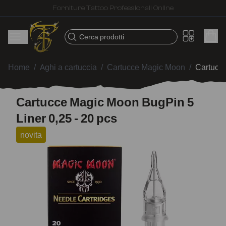
Spedizione veloce – Prodotti selezionati per tatuatori
Cerca prodotti
Home
/
Aghi a cartuccia
/
Cartucce Magic Moon
/
Cartucce
Cartucce Magic Moon BugPin 5
Liner 0,25 - 20 pcs
novita