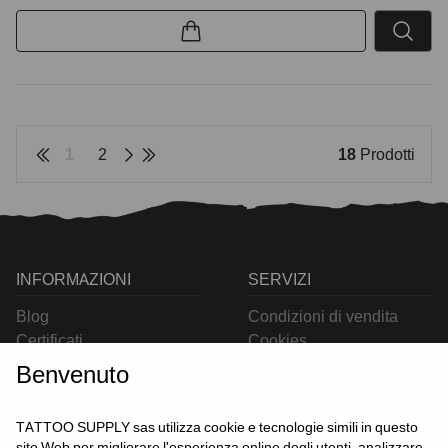
1
2
18
Prodotti
INFORMAZIONI
SERVIZI
Blog
Condizioni di vendita
Certificati
Cookies
Contatti
Privacy
Benvenuto
Resi
Spedizioni
TATTOO SUPPLY sas utilizza cookie e tecnologie simili in questo
sito Web per migliorare l'esperienza online degli utenti, analizzare