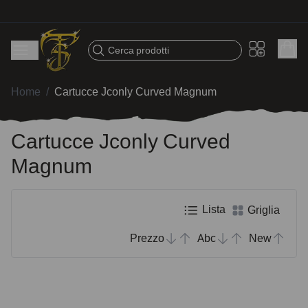
Spedizione veloce – Prodotti selezionati per tatuatori
Cerca prodotti
Home
/
Cartucce Jconly Curved Magnum
Cartucce Jconly Curved
Magnum
Lista
Griglia
Prezzo
Abc
New