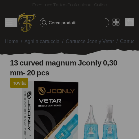
Spedizione veloce – Prodotti selezionati per tatuatori
Cerca prodotti
Home
/
Aghi a cartuccia
/
Cartucce Jconly Vetar
/
Cartucc
13 curved magnum Jconly 0,30
mm- 20 pcs
novita