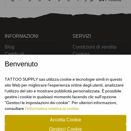
INFORMAZIONI
SERVIZI
Blog
Condizioni di vendita
Certificati
Cookies
Contatti
Privacy
Benvenuto
Resi
Spedizioni
TATTOO SUPPLY sas utilizza cookie e tecnologie simili in questo
sito Web per migliorare l'esperienza online degli utenti, analizzare
l'utilizzo del sito e mostrare pubblicità personalizzata. È possibile
CONTATTACI
gestire i cookie in qualsiasi momento facendo clic sull'opzione
UTENTE
"Gestisci le impostazioni dei cookie". Per ulteriori informazioni,
Login
consultare
l'Informativa relativa ai cookie.
Registrati
Accetta Cookie
Gestisci Cookie