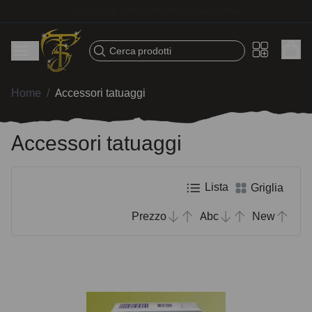
Spedizione veloce – Prodotti selezionati per tatuatori
Cerca prodotti
Home
/
Accessori tatuaggi
Accessori tatuaggi
Lista
Griglia
Prezzo
Abc
New