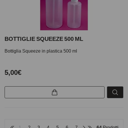
BOTTIGLIE SQUEEZE 500 ML
Bottiglia Squeeze in plastica 500 ml
5,00€
1
2
3
4
5
6
7
64
Prodotti