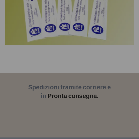
Spedizioni tramite corriere e
in
Pronta consegna.