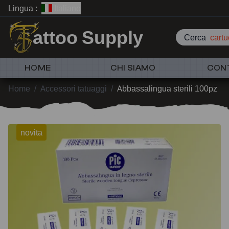
Lingua :
Italiano
attoo Supply
Cerca
cartu
HOME
CHI SIAMO
CON
Home
/
Accessori tatuaggi
/
Abbassalingua sterili 100pz
novita