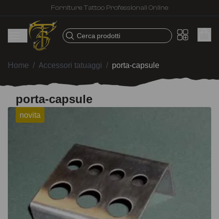
Spedizione veloce – Prodotti selezionati per tatuatori
Cerca prodotti
Home
/
Accessori tatuaggi
/
porta-capsule
porta-capsule
novita