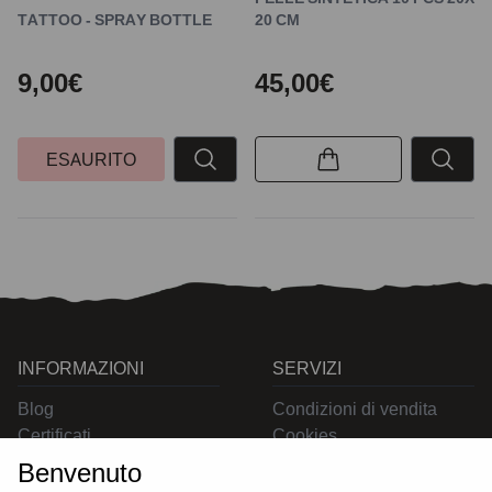
TATTOO - SPRAY BOTTLE
20 CM
9,00€
45,00€
ESAURITO
INFORMAZIONI
SERVIZI
Blog
Condizioni di vendita
Certificati
Cookies
Contatti
Privacy
Benvenuto
Resi