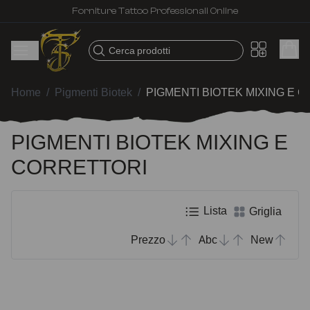
Forniture Tattoo Professionali Online
Cerca prodotti
Home
/
Pigmenti Biotek
/
PIGMENTI BIOTEK MIXING E 
PIGMENTI BIOTEK MIXING E
CORRETTORI
Lista
Griglia
Prezzo
Abc
New