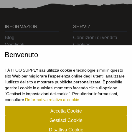
INFORMAZIONI
SERVIZI
Blog
Condizioni di vendita
Certificati
Cookies
Contatti
Privacy
Benvenuto
Resi
Spedizioni
TATTOO SUPPLY sas utilizza cookie e tecnologie simili in questo
sito Web per migliorare l'esperienza online degli utenti, analizzare
l'utilizzo del sito e mostrare pubblicità personalizzata. È possibile
CONTATTACI
gestire i cookie in qualsiasi momento facendo clic sull'opzione
UTENTE
"Gestisci le impostazioni dei cookie". Per ulteriori informazioni,
Login
consultare
l'Informativa relativa ai cookie.
Registrati
Accetta Cookie
Gestisci Cookie
TATTOO SUPPLY s.a.s. - P.zza Carletti 3c/1 10034 - Chivasso (TO) - Italy -
Disattiva Cookie
tel: 0119101326 - P.Iva/cf: 09963530010