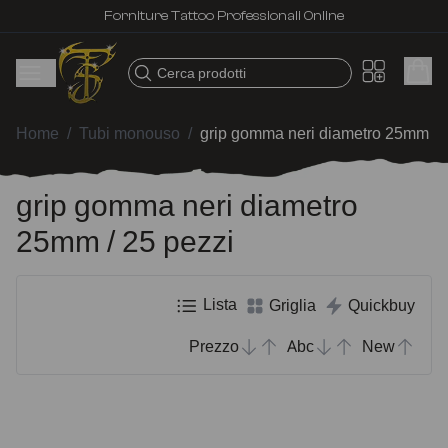
Forniture Tattoo Professionali Online
Cerca prodotti
Home
/
Tubi monouso
/
grip gomma neri diametro 25mm / 
grip gomma neri diametro
25mm / 25 pezzi
Lista
Griglia
Quickbuy
Prezzo
Abc
New