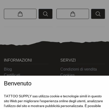
INFORMAZIONI
SERVIZI
Blog
Condizioni di vendita
Certificati
Cookies
Contatti
Privacy
Benvenuto
Resi
Spedizioni
TATTOO SUPPLY sas utilizza cookie e tecnologie simili in questo
sito Web per migliorare l'esperienza online degli utenti, analizzare
l'utilizzo del sito e mostrare pubblicità personalizzata. È possibile