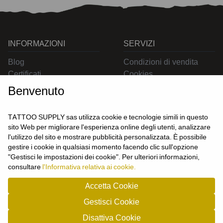
INFORMAZIONI
SERVIZI
Blog
Condizioni di vendita
Certificati
Cookies
Contatti
Privacy
Benvenuto
Resi
Spedizioni
TATTOO SUPPLY sas utilizza cookie e tecnologie simili in questo
sito Web per migliorare l'esperienza online degli utenti, analizzare
l'utilizzo del sito e mostrare pubblicità personalizzata. È possibile
CONTATTACI
gestire i cookie in qualsiasi momento facendo clic sull'opzione
UTENTE
"Gestisci le impostazioni dei cookie". Per ulteriori informazioni,
Login
consultare
l'Informativa relativa ai cookie.
Registrati
Accetta Cookie
Gestisci Cookie
TATTOO SUPPLY s.a.s. - P.zza Carletti 3c/1 10034 - Chivasso (TO) - Italy -
Disattiva Cookie
tel: 0119101326 - P.Iva/cf: 09963530010