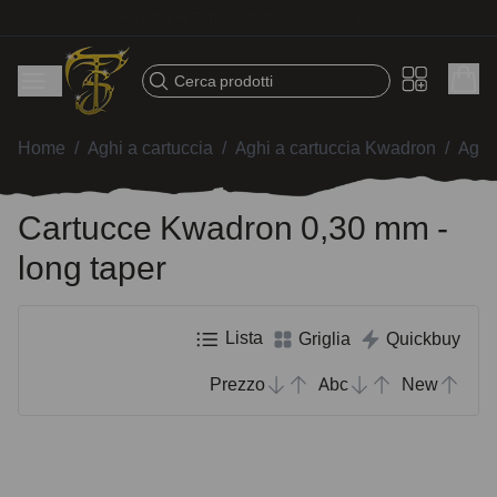
Spedizione veloce – Prodotti selezionati per tatuatori
Cerca prodotti
Home
/
Aghi a cartuccia
/
Aghi a cartuccia Kwadron
/
Aghi
Cartucce Kwadron 0,30 mm -
long taper
Lista
Griglia
Quickbuy
Prezzo
Abc
New