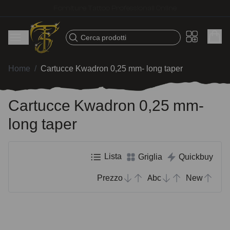
Spedizione veloce – Prodotti selezionati per tatuatori
Cerca prodotti
Home
/
Cartucce Kwadron 0,25 mm- long taper
Cartucce Kwadron 0,25 mm-
long taper
Lista
Griglia
Quickbuy
Prezzo
Abc
New