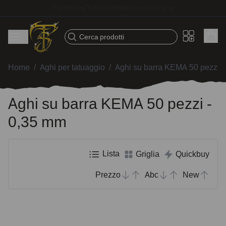
Spedizione veloce – Prodotti selezionati per tatuatori
Cerca prodotti
Home
/
Aghi per tatuaggio
/
Aghi su barra KEMA 50 pezzi
/
Aghi su barra KEMA 50 pezzi -
0,35 mm
Lista
Griglia
Quickbuy
Prezzo
Abc
New