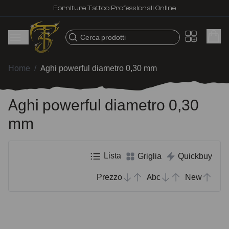
Forniture Tattoo Professionali Online
Cerca prodotti
Home
/
Aghi powerful diametro 0,30 mm
Aghi powerful diametro 0,30
mm
Lista
Griglia
Quickbuy
Prezzo
Abc
New