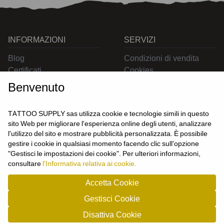
INFORMAZIONI
SERVIZI
Blog
Condizioni di vendita
Certificati
Cookies
Contatti
Privacy
Benvenuto
Resi
Spedizioni
TATTOO SUPPLY sas utilizza cookie e tecnologie simili in questo
sito Web per migliorare l'esperienza online degli utenti, analizzare
l'utilizzo del sito e mostrare pubblicità personalizzata. È possibile
CONTATTACI
gestire i cookie in qualsiasi momento facendo clic sull'opzione
UTENTE
"Gestisci le impostazioni dei cookie". Per ulteriori informazioni,
Login
consultare
l'Informativa relativa ai cookie.
Registrati
Accetta Cookie
Gestisci Cookie
TATTOO SUPPLY s.a.s. - P.zza Carletti 3c/1 10034 - Chivasso (TO) - Italy -
Disattiva Cookie
tel: 0119101326 - P.Iva/cf: 09963530010