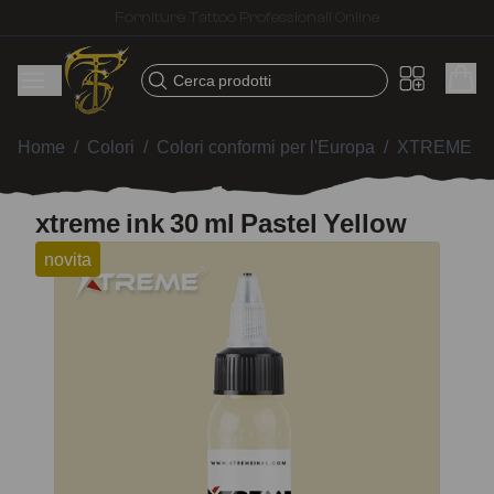
Spedizione veloce – Prodotti selezionati per tatuatori
Cerca prodotti
Home
/
Colori
/
Colori conformi per l'Europa
/
XTREME I
xtreme ink 30 ml Pastel Yellow
novita