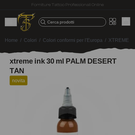
Spedizione veloce – Prodotti selezionati per tatuatori
Cerca prodotti
Home
/
Colori
/
Colori conformi per l'Europa
/
XTREME I
xtreme ink 30 ml PALM DESERT
TAN
novita