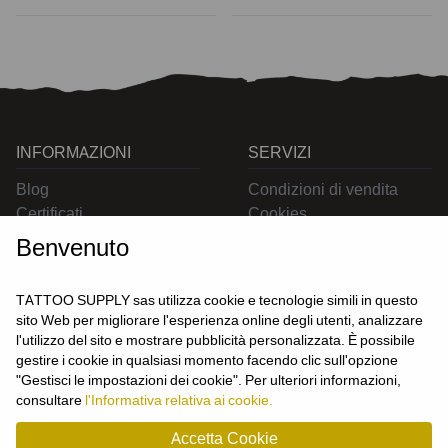
INFORMAZIONI
SERVIZI
Blog
Condizioni di vendita
Certificati
Cookies
Contatti
Privacy
Benvenuto
Resi
Spedizioni
TATTOO SUPPLY sas utilizza cookie e tecnologie simili in questo
sito Web per migliorare l'esperienza online degli utenti, analizzare
l'utilizzo del sito e mostrare pubblicità personalizzata. È possibile
CONTATTACI
gestire i cookie in qualsiasi momento facendo clic sull'opzione
UTENTE
"Gestisci le impostazioni dei cookie". Per ulteriori informazioni,
Login
consultare
l'Informativa relativa ai cookie.
Registrati
Accetta Cookie