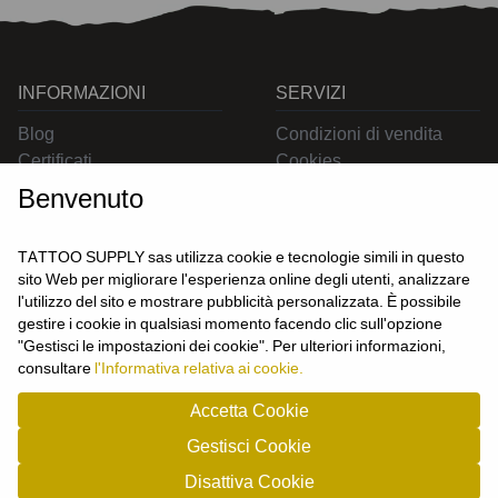
INFORMAZIONI
SERVIZI
Blog
Condizioni di vendita
Certificati
Cookies
Contatti
Privacy
Benvenuto
Resi
Spedizioni
TATTOO SUPPLY sas utilizza cookie e tecnologie simili in questo
sito Web per migliorare l'esperienza online degli utenti, analizzare
l'utilizzo del sito e mostrare pubblicità personalizzata. È possibile
CONTATTACI
gestire i cookie in qualsiasi momento facendo clic sull'opzione
UTENTE
"Gestisci le impostazioni dei cookie". Per ulteriori informazioni,
Login
consultare
l'Informativa relativa ai cookie.
Registrati
Accetta Cookie
Gestisci Cookie
TATTOO SUPPLY s.a.s. - P.zza Carletti 3c/1 10034 - Chivasso (TO) - Italy -
Disattiva Cookie
tel: 0119101326 - P.Iva/cf: 09963530010