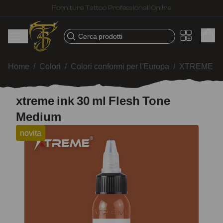
Spedizione veloce – Prodotti selezionati per tatuatori
Cerca prodotti
Home
/
Colori
/
Colori conformi per l'Europa
/
XTREME I
xtreme ink 30 ml Flesh Tone
Medium
novita