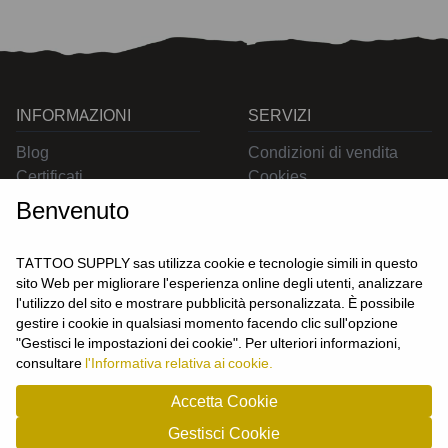
INFORMAZIONI
SERVIZI
Blog
Condizioni di vendita
Certificati
Cookies
Contatti
Privacy
Benvenuto
Resi
Spedizioni
TATTOO SUPPLY sas utilizza cookie e tecnologie simili in questo
sito Web per migliorare l'esperienza online degli utenti, analizzare
l'utilizzo del sito e mostrare pubblicità personalizzata. È possibile
CONTATTACI
gestire i cookie in qualsiasi momento facendo clic sull'opzione
UTENTE
"Gestisci le impostazioni dei cookie". Per ulteriori informazioni,
Login
consultare
l'Informativa relativa ai cookie.
Registrati
Accetta Cookie
Gestisci Cookie