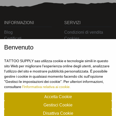
INFORMAZIONI
SERVIZI
Blog
Condizioni di vendita
Certificati
Cookies
Contatti
Privacy
Benvenuto
Resi
Spedizioni
TATTOO SUPPLY sas utilizza cookie e tecnologie simili in questo
sito Web per migliorare l'esperienza online degli utenti, analizzare
l'utilizzo del sito e mostrare pubblicità personalizzata. È possibile
CONTATTACI
gestire i cookie in qualsiasi momento facendo clic sull'opzione
UTENTE
"Gestisci le impostazioni dei cookie". Per ulteriori informazioni,
Login
consultare
l'Informativa relativa ai cookie.
Registrati
Accetta Cookie
Gestisci Cookie
TATTOO SUPPLY s.a.s. - P.zza Carletti 3c/1 10034 - Chivasso (TO) - Italy -
Disattiva Cookie
tel: 0119101326 - P.Iva/cf: 09963530010