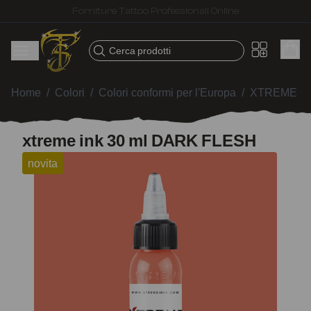
Spedizione veloce – Prodotti selezionati per tatuatori
Cerca prodotti
Home
/
Colori
/
Colori conformi per l'Europa
/
XTREME I
xtreme ink 30 ml DARK FLESH
novita