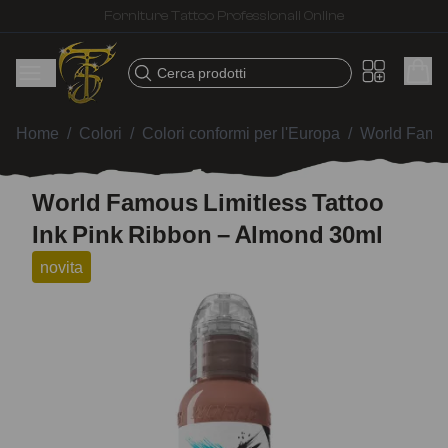
Spedizione veloce – Prodotti selezionati per tatuatori
Cerca prodotti
Home
/
Colori
/
Colori conformi per l'Europa
/
World Famou
World Famous Limitless Tattoo
Ink Pink Ribbon – Almond 30ml
novita