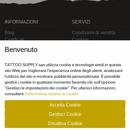
INFORMAZIONI
SERVIZI
Blog
Condizioni di vendita
Certificati
Cookies
Contatti
Privacy
Benvenuto
Resi
Spedizioni
TATTOO SUPPLY sas utilizza cookie e tecnologie simili in questo
sito Web per migliorare l'esperienza online degli utenti, analizzare
l'utilizzo del sito e mostrare pubblicità personalizzata. È possibile
CONTATTACI
gestire i cookie in qualsiasi momento facendo clic sull'opzione
UTENTE
"Gestisci le impostazioni dei cookie". Per ulteriori informazioni,
Login
consultare
l'Informativa relativa ai cookie.
Registrati
Accetta Cookie
Gestisci Cookie
TATTOO SUPPLY s.a.s. - P.zza Carletti 3c/1 10034 - Chivasso (TO) - Italy -
Disattiva Cookie
tel: 0119101326 - P.Iva/cf: 09963530010