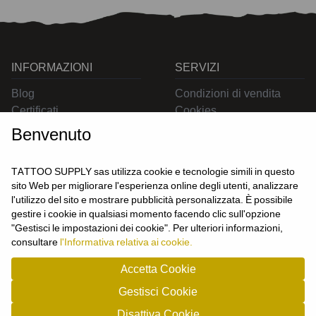
INFORMAZIONI
SERVIZI
Blog
Condizioni di vendita
Certificati
Cookies
Contatti
Privacy
Benvenuto
Resi
Spedizioni
TATTOO SUPPLY sas utilizza cookie e tecnologie simili in questo
sito Web per migliorare l'esperienza online degli utenti, analizzare
l'utilizzo del sito e mostrare pubblicità personalizzata. È possibile
CONTATTACI
gestire i cookie in qualsiasi momento facendo clic sull'opzione
UTENTE
"Gestisci le impostazioni dei cookie". Per ulteriori informazioni,
Login
consultare
l'Informativa relativa ai cookie.
Registrati
Accetta Cookie
Gestisci Cookie
TATTOO SUPPLY s.a.s. - P.zza Carletti 3c/1 10034 - Chivasso (TO) - Italy -
Disattiva Cookie