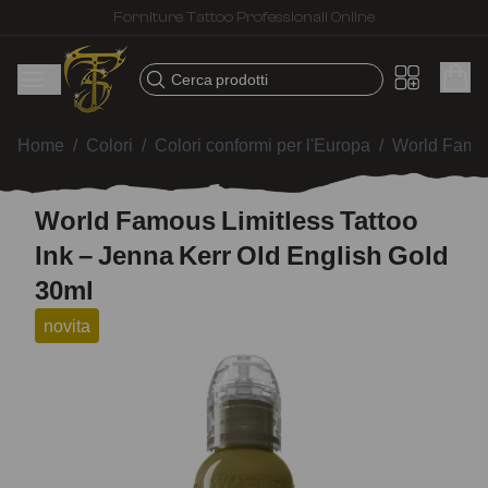
Spedizione veloce – Prodotti selezionati per tatuatori
Cerca prodotti
Home
/
Colori
/
Colori conformi per l'Europa
/
World Famou
World Famous Limitless Tattoo
Ink – Jenna Kerr Old English Gold
30ml
novita