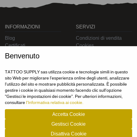
INFORMAZIONI
SERVIZI
Blog
Condizioni di vendita
Certificati
Cookies
Contatti
Privacy
Benvenuto
Resi
Spedizioni
TATTOO SUPPLY sas utilizza cookie e tecnologie simili in questo
sito Web per migliorare l'esperienza online degli utenti, analizzare
l'utilizzo del sito e mostrare pubblicità personalizzata. È possibile
CONTATTACI
gestire i cookie in qualsiasi momento facendo clic sull'opzione
UTENTE
"Gestisci le impostazioni dei cookie". Per ulteriori informazioni,
Login
consultare
l'Informativa relativa ai cookie.
Registrati
Accetta Cookie
Gestisci Cookie
TATTOO SUPPLY s.a.s. - P.zza Carletti 3c/1 10034 - Chivasso (TO) - Italy -
Disattiva Cookie
tel: 0119101326 - P.Iva/cf: 09963530010