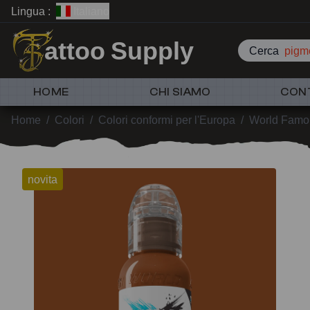
Lingua :
Italiano
attoo Supply
Cerca
pigme
HOME
CHI SIAMO
CON
Home
/
Colori
/
Colori conformi per l'Europa
/
World Famou
novita