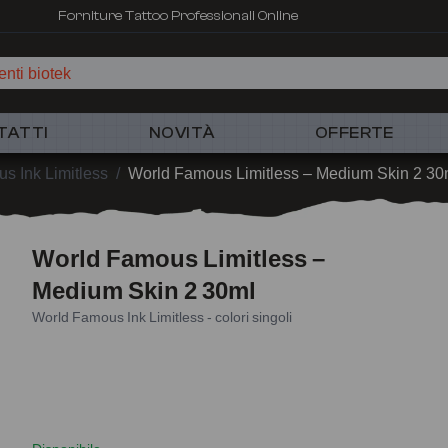
Forniture Tattoo Professionali Online
nti biotek
TATTI
NOVITÀ
OFFERTE
s Ink Limitless
/
World Famous Limitless – Medium Skin 2 30
World Famous Limitless –
Medium Skin 2 30ml
World Famous Ink Limitless - colori singoli